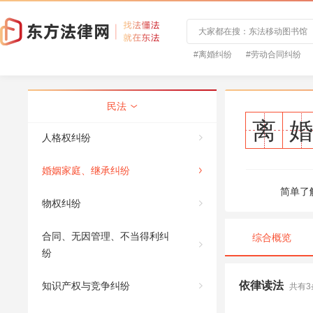
#离婚纠纷
#劳动合同纠纷
民法
离
婚
人格权纠纷
刑法
婚姻家庭、继承纠纷
简单了
物权纠纷
合同、无因管理、不当得利纠
综合概览
纷
依律读法
知识产权与竞争纠纷
共有3