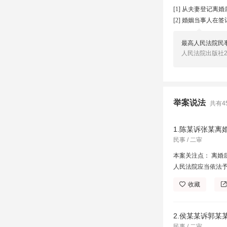
最高人民法院民事
人民法院出版社
举案说法
共有4
1.陈某诉张某离
民事 / 二审
本案关注点： 离
人民法院应当依法
收藏
2.侯某某诉郭
民事 / 二审