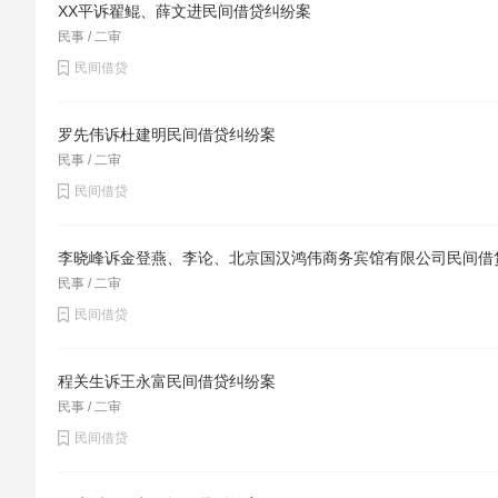
XX平诉翟鲲、薛文进民间借贷纠纷案
自愿、合法的原则。但是，如果当事人由于身体有病
民事 / 二审
求调解”等诉讼行为。对于丧失行为能力的当事人，
民间借贷
罗先伟诉杜建明民间借贷纠纷案
民事 / 二审
民间借贷
李晓峰诉金登燕、李论、北京国汉鸿伟商务宾馆有限公司民间借
民事 / 二审
民间借贷
程关生诉王永富民间借贷纠纷案
民事 / 二审
民间借贷