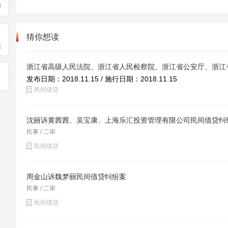
博
时对那些犯罪情节严重、手段恶劣、被告人认罪态度
也不宜进行当庭调解。
猜你想读
服
（二）在当庭调解之前应对双方当事人进行法制教育
的事实和是非界限，对双方当事人进行政策、法律
发布日期：2018.11.15 / 施行日期：2018.11.15
见，丢掉幻想，放弃不合理的要求，阐明在不违背政
民间借贷
自己的诉讼请求，使当事人了解调解的好处，给他们
和义务，引导探明依照法律和事实，实事求是地提出
沈丽诉黄茜茜、吴宝康、上海乐汇投资管理有限公司民间借贷纠
民事 / 二审
（三）抓住当事人心理特点。审判人员在当庭调解
民间借贷
的。在庭审过程中，有的是因为自己合法权益受到侵
气”或者希望通过“打官司”而惩治对方。能把握当事
周金山诉魏梦丽民间借贷纠纷案
解。由于我国人民受儒家文化的影响较深，和睦相处
民事 / 二审
进行当庭调解有着较深厚的心理基础，所以审判人员
民间借贷
（四）当庭调解时双方当事人必须到庭。如果当庭调