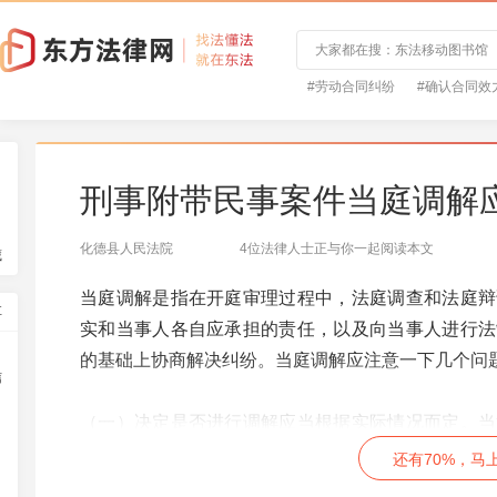
#劳动合同纠纷
#确认合同效
刑事附带民事案件当庭调解
化德县人民法院
4位法律人士正与你一起阅读本文
藏
当庭调解是指在开庭审理过程中，法庭调查和法庭辩
享
实和当事人各自应承担的责任，以及向当事人进行法
的基础上协商解决纠纷。当庭调解应注意一下几个问
信
（一）决定是否进行调解应当根据实际情况而定。当
或者独任审判员根据双方当事人辩论结束后的陈述意
还有70%，马
见差别很大，对抗尖锐，不宜进行当庭调解，而应当