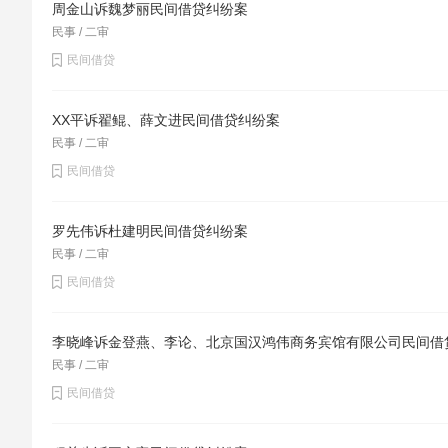
进“分调裁审”工作，强化审判监督管理，努力实现审
周金山诉魏梦丽民间借贷纠纷案
推进全市两级法院执行“一体化”改革试点工作。指导
民事 / 二审
局调整，打造海口特色审判品牌。
民间借贷
四是要做好风险防控工作，积极落实“六稳”举措，着
XX平诉翟鲲、薛文进民间借贷纠纷案
金融风险实行全面排查，集中管控，保证风险化解在
民事 / 二审
民间借贷
五是要坚持从严治院，巩固深化“不忘初心、牢记使命
国际化审判人才，努力打造适应海南自由贸易港建设
罗先伟诉杜建明民间借贷纠纷案
民事 / 二审
来源：海口市中级人民法院
民间借贷
李晓峰诉金登燕、李论、北京国汉鸿伟商务宾馆有限公司民间借
民事 / 二审
民间借贷