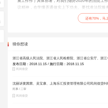
展工作作了具体部署，对我们做好2020年的法院工
博
议精神，在学懂弄通做实上下功夫。要找准法院服
能，扛起责任担当，努力开创法院新局面，为海南自
还有70%，马
服务和保障。
服
一是要坚持政治引领，准确把握海南“三区一中心”的
自由贸易港建设作为重大政治任务来抓，积极参加“我
猜你想读
动司法，主动靠前服务，为海口各项中心工作提供有
二是要坚持公正高效，切实抓好执法办案。继续深入
发布日期：2018.11.15 / 施行日期：2018.11.15
厉打击各类刑事犯罪，为海南自由贸易港建设营造安
民间借贷
营经济健康发展27条措施，加大对民营企业和知识
新驱动发展战略，营造一流的法治化营商环境。继续推
沈丽诉黄茜茜、吴宝康、上海乐汇投资管理有限公司民间借贷纠
民事 / 二审
三是要坚定不移贯彻新发展理念，坚持制度创新，推
民间借贷
工作，着力构建四级矛盾纠纷多元化解工作机制，助