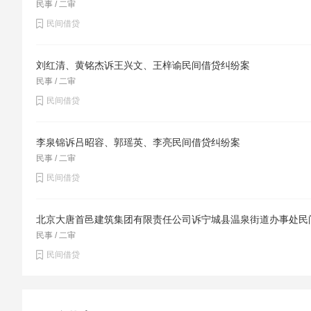
民事 / 二审
主义核心价值观”等内容写入报告，研究死亡抚恤金
民间借贷
对于同类型案件的审判，具有现实意义及一定的参考
抚恤条例释义对死亡抚恤金分割有原则规定，但其内
刘红清、黄铭杰诉王兴文、王梓谕民间借贷纠纷案
的认定。由于死亡抚恤金由各亲属共有，抚恤金分割
民事 / 二审
比例分割意见一致，属按份共有。抚恤金虽非出资形成
民间借贷
份额与其出资成正比的精神，将抚恤金共有人对共有
所尽赡养（扶养）义务的程度视作贡献，履行了正常
李泉锦诉吕昭容、郭瑶英、李亮民间借贷纠纷案
应均等，即享有抚恤金的份额主要应依履行赡养（扶
民事 / 二审
应多分，反之应少分或不分。这一分析结论与抚恤条
民间借贷
法院勘正了抚恤条例释义的错漏）。死亡抚恤金是给
者的父母（抚养人）、配偶、子女等，特别是死者生
北京大唐首邑建筑集团有限责任公司诉宁城县温泉街道办事处民
的补助，故分割时除考虑赡养（扶养）义务人所尽义
民事 / 二审
予照顾；众所周知，死者生前最需要生活上特别照料
民间借贷
(赡养)义务人付出的体力、精神最大也最煎熬，应予
扶养(赡养)的情况死者应最清楚，《民法总则》第十
但是不得违背公序良俗的规定。因抚恤金享有的份额