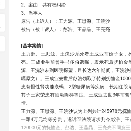
博
2、案由：共有权纠纷
3、当事人
原告（上诉人）：王力源、王思源、王浣沙
服
被告（被上诉人）：彭浩、王晶晶、王亮亮
[基本案情]
王力源、王思源、王浣沙系死者王成业前婚子女，
亮。王成业生前曾手书多份遗嘱，表示死后抚恤金
源、王浣沙未到医院探望，且长达六年期间，王浣沙拒
嘱原文）。王成业去世后彭浩领取了特别抚恤金10000元
患有慢性肾功能衰竭、2型糖尿病等疾病，长期住院
其子王家荣患有抽动障碍等症。王成业去世3年前曾
情。
王力源、王思源、王浣沙认为上列共计245978元
一即4万元均等分割，遂诉至法院请求判令彭浩、王
120000元的抚恤金。彭浩、王晶晶、王亮亮不同意