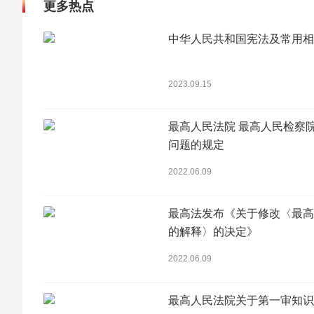
更多热点
出死者对义务人所尽义务的评价，应将死者生前意愿
因素，二审法院认定王力源、王思源、王浣沙与彭浩
中华人民共和国宪法及常用相
当。
2023.09.15
考虑新的情况必将出现，审判规则应留有补充空间。
规则：
最高人民法院 最高人民检察
1、一般原则：同一顺序中的亲属分割死亡抚恤金的数
问题的规定
2、对生活有特殊困难的缺乏劳动能力的亲属应予以照
3、对死者生前尽了主要扶养(赡养)义务或者与死者共
2022.06.09
4、有能力和有扶养(赡养)条件的亲属，不尽扶养(赡
病危需要特别照料及精神抚慰情况下所尽义务的情形
最高法发布《关于修改〈最高
死者生前意愿等因素确定死亡抚恤金在各权利人之间
的解释〉的决定》
2022.06.09
编写人：
最高人民法院关于第一审知识
西安市中级人民法院路小红