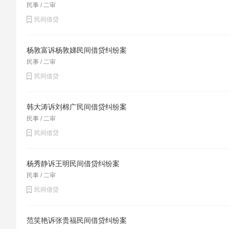
民事 / 二审
判认定的涉案抚恤金分配比例是否不当的问题。
民间借贷
二审法院同意一审法院的裁判意见，同时认为，军人
简称抚恤条例）及其释义。但释义内容出现“遗产”两
杨敦富诉杨敦娣民间借贷纠纷案
分，却未涉及子女不尽“赡养”义务的情况。由于该释
民事 / 二审
利主体包含子女，故释义中所谓“遗产”应指抚恤金，“扶
民间借贷
前最清楚各亲属对其所尽扶养(赡养)的情况，抚恤金
配留有遗愿，称王思源、王浣沙不尽赡养义务，也无
韩大涛诉刘棉广民间借贷纠纷案
且王成业的离世对妻子彭浩的精神打击应更大，原
民事 / 二审
源、王思源、王浣沙的上诉理由不能成立。西安市中
民间借贷
百七十条第一款第一项的规定，判决：
驳回上诉，维持原判。
杨秀静诉王明民间借贷纠纷案
民事 / 二审
[法官后语]
民间借贷
随着经济发展，各阶层及地区发展不平衡，死亡抚恤
解不同导致同案不同判。此类案件裁判结果一定程度
范笑艳诉张贵福民间借贷纠纷案
评价，不同的裁判结果不仅起不到引领着社会的风尚