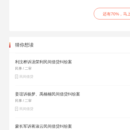
[案件焦点]
还有70%，马
同一顺序亲属分配死亡抚恤金的份额，是否应在一般
多分及照顾的不均等分配认定。
猜你想读
[法院裁判要旨]
西安市碑林区法院审理认为，抚恤金并非遗产，涉案
王思源、王浣沙对死者王成业生前照料及劳动能力、
利汶桦诉汤荣利民间借贷纠纷案
民事 / 二审
王成业生前共同生活，彭浩由死者生前扶养、无生活来源
民间借贷
王晶晶尚在校就读，无独立生活能力，应予照顾分配抚恤
系死者的直系亲属，亦享有分割王成业抚恤金的权利
姜谊诉杨梦、禹楠楠民间借贷纠纷案
浣沙应分得抚恤金的10%即24597.8元。彭浩应按1
民事 / 二审
碑林区法院依照《中华人民共和国民法通则》第四条
民间借贷
款第四项之规定，判决如下：
本判决生效后10日内，彭浩给付王力源、王思源、王浣沙
蒙长军诉蒋淑云民间借贷纠纷案
王力源、王思源、王浣沙不服原审判决，提起上诉。