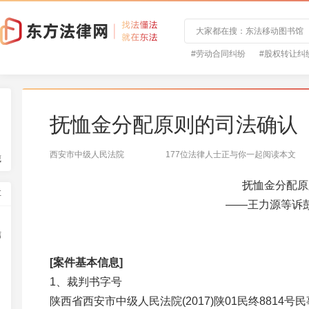
#劳动合同纠纷
#股权转让纠
抚恤金分配原则的司法确认
西安市中级人民法院
177位法律人士正与你一起阅读本文
藏
抚恤金分配原
享
——王力源等诉
信
[案件基本信息]
1、裁判书字号
陕西省西安市中级人民法院(2017)陕01民终8814号