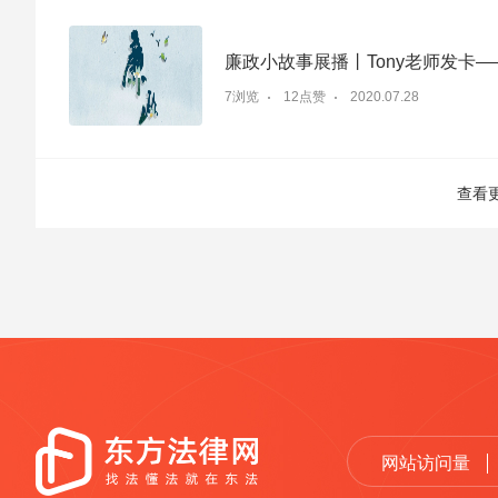
廉政小故事展播丨Tony老师发卡
7浏览
12点赞
2020.07.28
查看
网站访问量