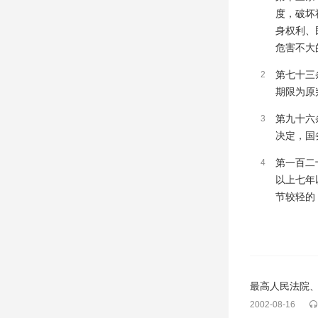
度，破坏
身权利、
危害不大
第七十三
2
期限为原
第九十六
3
决定，国
第一百二
4
以上七年
节较轻的
2002-08-16