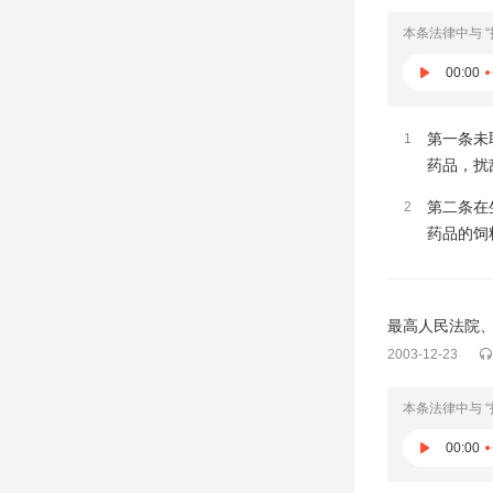
本条法律中与 
00:00
第一条未
1
药品，扰
第二条在
2
药品的饲
2003-12-23
本条法律中与 
00:00