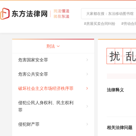
#房屋买卖合同纠纷
#劳动合
刑法
扰
乱
危害国家安全罪
民法
危害公共安全罪
破坏社会主义市场经济秩序罪
法律释义
侵犯公民人身权利、民主权利
罪
侵犯财产罪
相关法律问题