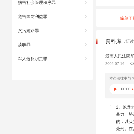
妨害社会管理秩序罪
危害国防利益罪
简单了
贪污贿赂罪
资料库
/研
渎职罪
最高人民法院
军人违反职责罪
2005-07-16
本条法律中与 
00:00
2、以暴
1
暴力、胁
的，以买
处刑。在