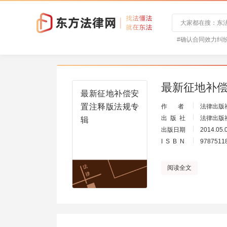
#确认合同效力纠
最新征地补
最新征地补偿安
置注释版法规专
作 者
法律出版
出 版 社
法律出版
辑
出版日期
2014.05.
I S B N
9787511
阅读全文