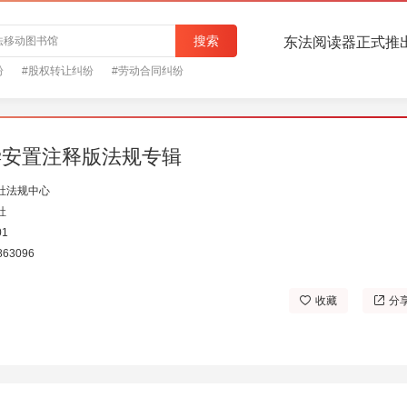
搜索
东法阅读器正式推
纷
#股权转让纠纷
#劳动合同纠纷
偿安置注释版法规专辑
社法规中心
社
01
863096
收藏
分