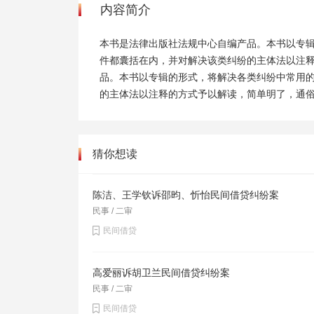
内容简介
本书是法律出版社法规中心自编产品。本书以专
件都囊括在内，并对解决该类纠纷的主体法以注
品。本书以专辑的形式，将解决各类纠纷中常用
的主体法以注释的方式予以解读，简单明了，通
猜你想读
陈洁、王学钦诉邵昀、忻怡民间借贷纠纷案
民事 / 二审
民间借贷
高爱丽诉胡卫兰民间借贷纠纷案
民事 / 二审
民间借贷