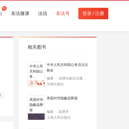
出
东法微课
法信
东法号
登录
/
注册
相关图书
中华人民共和国公务员法注
中华人民
释本
共和国公
务...
编著
法律出版社法规中心
法律出版社
享
美国对华隐蔽战释疑
美国对华
隐蔽战释
疑
编著
高慧开
上海人民出版社