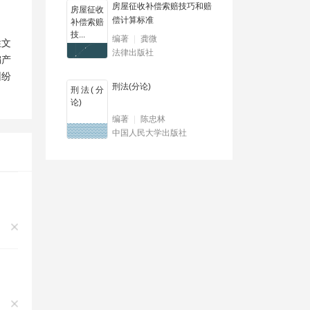
房屋征收补偿索赔技巧和赔
房屋征收
偿计算标准
补偿索赔
技...
编著
龚微
性文
法律出版社
编产
纠纷
刑法(分论)
刑法(分
论)
编著
陈忠林
中国人民大学出版社