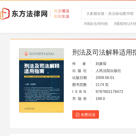
#借款合同纠纷
#股权转让纠
刑法及司法解释适用
作 者
刘家琛
出 版 社
人民法院出版社
出版日期
2009.06.01
图书页数
2174 页
I S B N
9787802178472
市 场 价
168.0
免费试读