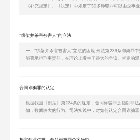
《补充规定》、《决定》中规定了50多种犯罪可以由企事业单
“绑架并杀害被害人”的立法
一、“绑架并杀害被害人”立法的困境 刑法第239条绑架罪中
能否承担刑事责任，在理论上发生了很大的争议。肯定的观..
合同诈骗罪的认定
根据我国《刑法》第224条的规定，合同诈骗罪是指以非
物，数额较大的行为。司法实践中，对如何认定合同诈骗罪存
损害商业信誉、商品声誉罪个案研究