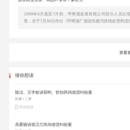
1999年6月底至7月初，甲啤酒发展有限公司部分人员
查，并于7月30日作出《甲啤酒厂感染性腹泻疫情处理和流行病
查看
猜你想读
陈洁、王学钦诉邵昀、忻怡民间借贷纠纷案
民事 / 二审
民间借贷
高爱丽诉胡卫兰民间借贷纠纷案